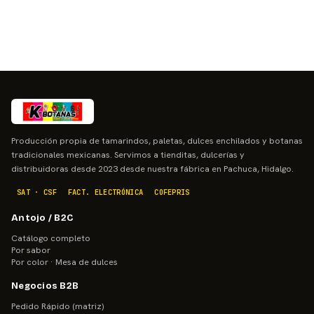
Producción propia de tamarindos, paletas, dulces enchilados y botanas
tradicionales mexicanas. Servimos a tienditas, dulcerías y
distribuidoras desde 2023 desde nuestra fábrica en Pachuca, Hidalgo.
SAT · CSF
FACT. ELECTRÓNICA
COFEPRIS
Antojo / B2C
Catálogo completo
Por sabor
Por color · Mesa de dulces
Negocios B2B
Pedido Rápido (matriz)