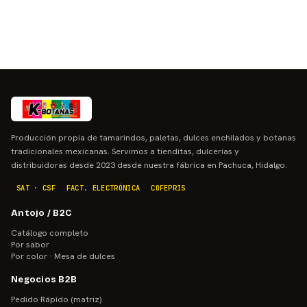
Producción propia de tamarindos, paletas, dulces enchilados y botanas
tradicionales mexicanas. Servimos a tienditas, dulcerías y
distribuidoras desde 2023 desde nuestra fábrica en Pachuca, Hidalgo.
SAT · CSF
FACT. ELECTRÓNICA
COFEPRIS
Antojo / B2C
Catálogo completo
Por sabor
Por color · Mesa de dulces
Negocios B2B
Pedido Rápido (matriz)