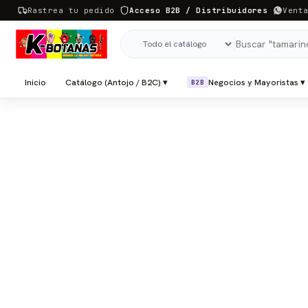
Rastrea tu pedido
Acceso B2B / Distribuidores
Vent
Inicio
Catálogo (Antojo / B2C) ▾
Negocios y Mayoristas ▾
B2B