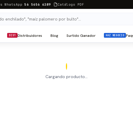
as WhatsApp
56 5656 6389
Catálogo PDF
Distribuidores
Blog
Surtido Ganador
Paq
DIST
HAZ NEGOCIO
Cargando producto…