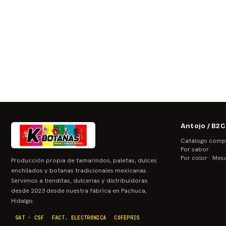
Antojo / B2C
Catálogo comp
Por sabor
Por color · Mes
Producción propia de tamarindos, paletas, dulces
enchilados y botanas tradicionales mexicanas.
Servimos a tienditas, dulcerías y distribuidoras
desde 2023 desde nuestra fábrica en Pachuca,
Hidalgo.
SAT · CSF
FACT. ELECTRÓNICA
COFEPRIS