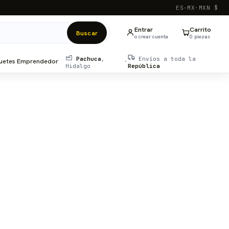
ES-MX
·
MXN $
Entrar
Carrito
Buscar
o crear cuenta
0
pieza
s
Pachuca
,
Envíos a toda la
uetes Emprendedor
·
Hidalgo
República