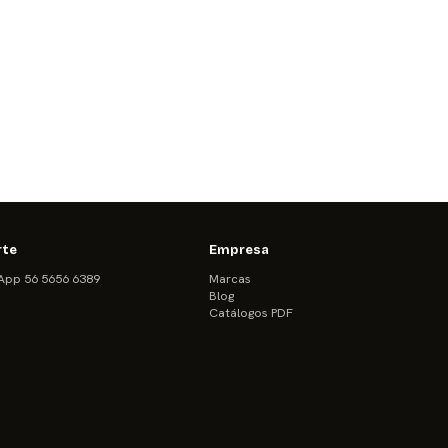
rte
Empresa
pp 56 5656 6389
Marcas
Blog
Catálogos PDF