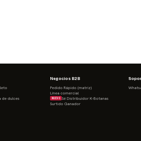
Negocios B2B
Sopo
leto
Pedido Rápido (matriz)
WhatsA
Línea comercial
a de dulces
Sé Distribuidor K-Botanas
NUEVO
Surtido Ganador